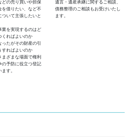
などの売り買いや担保
遺言・遺産承継に関するご相談、
金を借りたい、など不
債務整理のご相談もお受けいたし
について主張したいと
ます。
事業を実現するのはど
つくればよいのか
なったがその財産の引
うすればよいのか
さまざまな場面で権利
争の予防に役立つ登記
います。