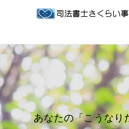
コ
ナ
ン
ビ
テ
ゲ
ン
ー
ツ
シ
へ
ョ
ス
ン
キ
に
ッ
移
プ
動
あなたの「こうなり