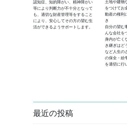
土地や建物
認知症、知的障がい、精神障がい
をつけてお
等により判断力が不十分となって
動産の権利
も、適切な財産管理等をすること
き
により、安心してその方の望む生
自分の望む
活ができるようサポートします。
んな会社を
身内が亡く
き継ぎはど
など人生の
の保全・紛
を適切に行
最近の投稿