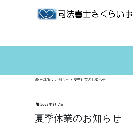
コ
ナ
ン
ビ
テ
ゲ
ン
ー
ツ
シ
へ
ョ
ス
ン
キ
に
ッ
移
プ
動
HOME
お知らせ
夏季休業のお知らせ
2023年8月7日
夏季休業のお知らせ